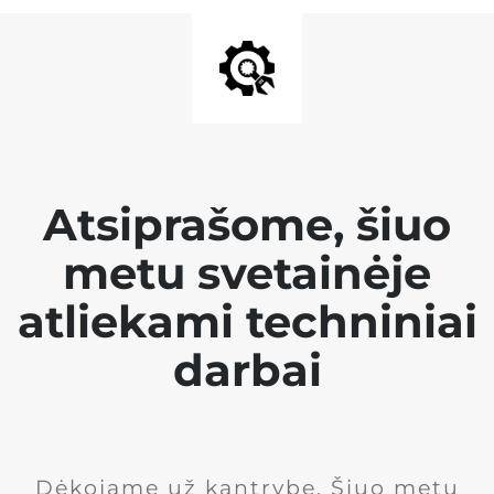
Atsiprašome, šiuo
metu svetainėje
atliekami techniniai
darbai
Dėkojame už kantrybę. Šiuo metu