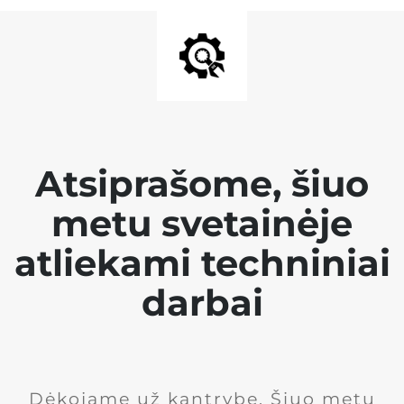
Atsiprašome, šiuo
metu svetainėje
atliekami techniniai
darbai
Dėkojame už kantrybę. Šiuo metu