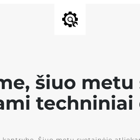
me, šiuo metu 
ami techniniai
kantrybę. Šiuo metu svetainėje atlieka