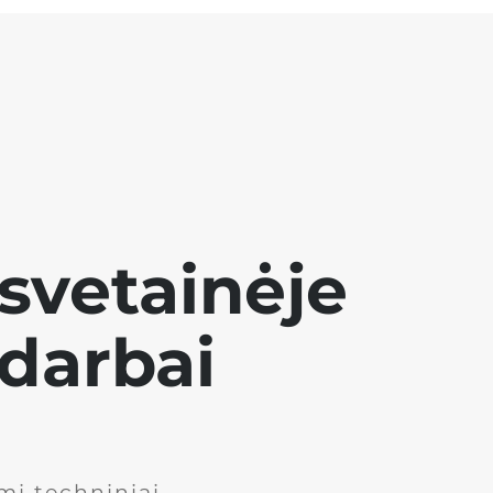
svetainėje
 darbai
mi techniniai