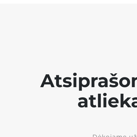
Atsiprašo
atliek
Dėkojame už 